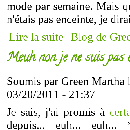
mode par semaine. Mais q
n'étais pas enceinte, je dir
de Une grande première !
Lire la suite
Blog de Gre
Meuh non je ne suis pas e
Soumis par
Green Martha
l
03/20/2011 - 21:37
Je sais, j'ai promis à
cert
depuis... euh... euh... *