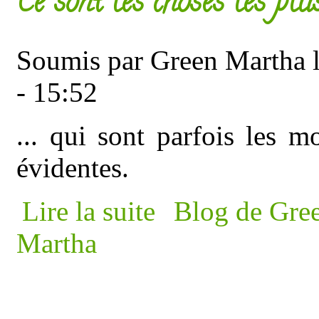
Ce sont les choses les plus
Soumis par
Green Martha
l
- 15:52
... qui sont parfois les m
évidentes.
de Ce sont les choses les plus simples
Lire la suite
Blog de Gre
Martha