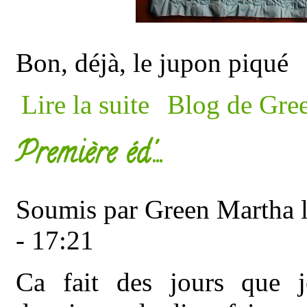
Bon, déjà, le jupon piqué
de Meuh non je ne suis pas en retard
Lire la suite
Blog de Gre
Première éd'...
Soumis par
Green Martha
l
- 17:21
Ca fait des jours que j