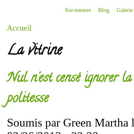
Aller au contenu principal
Sur-mesure
Blog
Galerie
Accueil
Vous êtes ici
La vitrine
Nul n'est censé ignorer la 
politesse
Soumis par
Green Martha
l