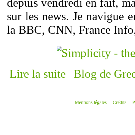
depuis vendredi en fait, ma
sur les news. Je navigue e
la BBC, CNN, France Info, 
de Première éd'...
Lire la suite
Blog de Gre
Mentions légales
Crédits
P