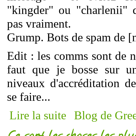
"kingder" ou "charlenii" 
pas vraiment.
Grump. Bots de spam de [
Edit : les comms sont de n
faut que je bosse sur u
niveaux d'accréditation d
se faire...
de Une petite piqûre de rappel du va
Lire la suite
Blog de Gre