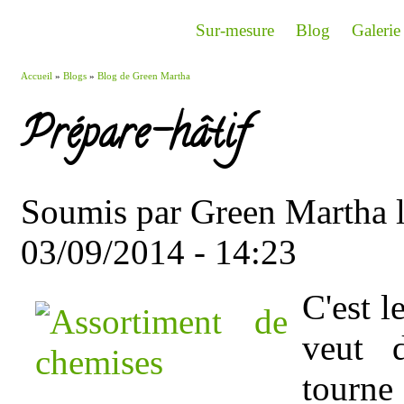
Aller au contenu principal
Sur-mesure
Blog
Galerie
Accueil
»
Blogs
»
Blog de Green Martha
Vous êtes ici
Prépare-hâtif
Soumis par
Green Martha
l
03/09/2014 - 14:23
C'est l
veut d
tourn