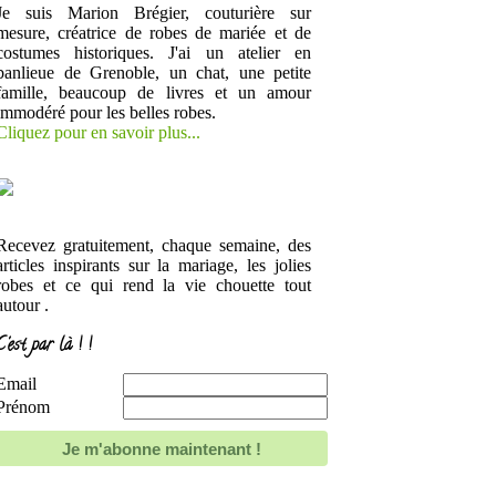
Je suis Marion Brégier, couturière sur
mesure, créatrice de robes de mariée et de
costumes historiques. J'ai un atelier en
banlieue de Grenoble, un chat, une petite
famille, beaucoup de livres et un amour
immodéré pour les belles robes.
Cliquez pour en savoir plus...
Recevez gratuitement, chaque semaine, des
articles inspirants sur la mariage, les jolies
robes et ce qui rend la vie chouette tout
autour .
C'est par là ! !
Email
Prénom